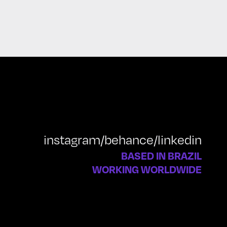
instagram
/
behance
/
linkedin
BASED IN BRAZIL
WORKING WORLDWIDE